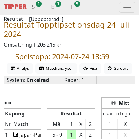
1
1
9
Tipper
S
E
T
Resultat
[Uppdaterad:
]
Resultat Topptipset onsdag 24 juli
2024
Omsättning 1 203 215 kr
Spelstopp: 2024-07-24 18:59
Analys
Matchanalyser
Visa
Gardera
System:
Enkelrad
Rader:
1
Mitt spe
Kupong
Resultat
Spikar och garde
Nr
Match
Mål
1
X
2
1
X
1
Japan-Paraguay
5 - 0
1
X
2
1
X