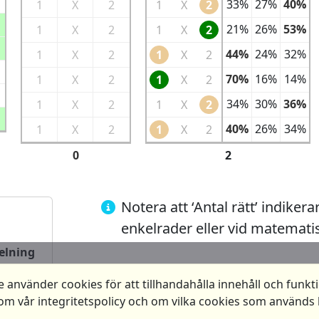
33%
27%
40%
1
X
2
1
X
2
21%
26%
53%
1
X
2
1
X
2
44%
24%
32%
1
X
2
1
X
2
70%
16%
14%
1
X
2
1
X
2
34%
30%
36%
1
X
2
1
X
2
40%
26%
34%
1
X
2
1
X
2
0
2
Notera att ‘Antal rätt’ indikera
enkelrader eller vid matemati
elning
 219 kr
e använder cookies för att tillhandahålla innehåll och funkti
om vår integritetspolicy och om vilka cookies som används
 995 kr