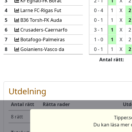
3
KF Egnati-FK Borac
2 - 1
1
X
2
4
Larne FC-Rigas Fut
0 - 4
1
X
2
5
B36 Torsh-FK Auda
0 - 1
1
X
2
6
Crusaders-Caernarfo
3 - 1
1
X
2
7
Botafogo-Palmeiras
1 - 0
1
X
2
8
Goianiens-Vasco da
0 - 1
1
X
2
Antal rätt:
Utdelning
Antal rätt
Rätta rader
Utd
8 rätt
105
5
Tipper.s
Du kan läsa mer 
547