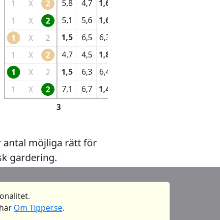
5,8
4,7
1,6
3,6
3,7
2,
1
X
2
1
X
2
5,1
5,6
1,6
4,7
4,3
1,
1
X
2
1
X
2
1,5
6,5
6,3
2,0
4,3
3,
1
X
2
1
X
2
4,7
4,5
1,8
2,0
4,1
4,
1
X
2
1
X
2
1,5
6,3
6,4
2,2
3,9
3,
1
X
2
1
X
2
7,1
6,7
1,4
3,2
3,9
2,
1
X
2
1
X
2
3
4
r antal möjliga rätt för
sk gardering.
onalitet.
 här
Om Tipper.se
.