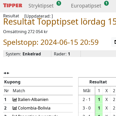
1
1
Tipper
Stryktipset
Europatipset
Resultat
[Uppdaterad:
]
Resultat Topptipset lördag 15
Omsättning 272 054 kr
Spelstopp: 2024-06-15 20:59
System:
Enkelrad
Rader:
1
Kupong
Resultat
Nr
Match
Mål
1
X
2
1
Italien-Albanien
2 - 1
1
X
2
2
Colombia-Bolivia
3 - 0
1
X
2