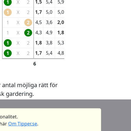
1,5
5,4
5,9
1,6
4,3
6
1
X
2
1
X
2
1,7
5,0
5,0
1,8
4,3
4
1
X
2
1
X
2
4,5
3,6
2,0
3,3
3,0
2
1
X
2
1
X
2
4,3
4,9
1,8
3,0
3,6
2
1
X
2
1
X
2
1,8
3,8
5,3
2,1
3,2
4
1
X
2
1
X
2
1,7
5,4
4,8
1,7
4,2
6
1
X
2
1
X
2
6
6
r antal möjliga rätt för
sk gardering.
onalitet.
 här
Om Tipper.se
.