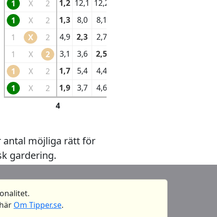
1,2
12,1
12,2
1,3
6,9
10
1
X
2
1
X
2
1,3
8,0
8,1
1,6
4,9
6
1
X
2
1
X
2
4,9
2,3
2,7
2,8
2,7
3
1
X
2
1
X
2
3,1
3,6
2,5
1,9
3,7
4
1
X
2
1
X
2
1,7
5,4
4,4
3,6
3,8
2
1
X
2
1
X
2
1,9
3,7
4,6
2,2
3,4
3
1
X
2
1
X
2
4
6
r antal möjliga rätt för
sk gardering.
onalitet.
 här
Om Tipper.se
.