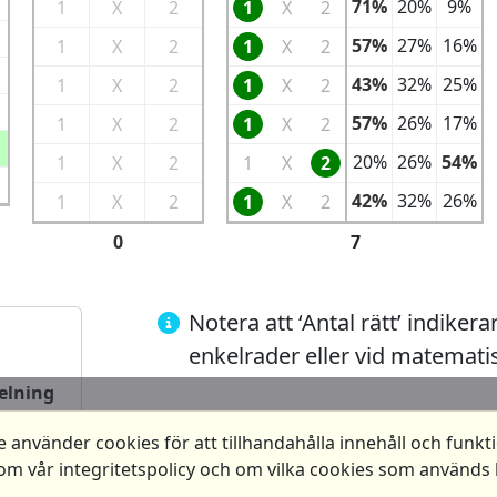
71%
20%
9%
1
X
2
1
X
2
57%
27%
16%
1
X
2
1
X
2
43%
32%
25%
1
X
2
1
X
2
57%
26%
17%
1
X
2
1
X
2
20%
26%
54%
1
X
2
1
X
2
42%
32%
26%
1
X
2
1
X
2
0
7
Notera att ‘Antal rätt’ indikera
enkelrader eller vid matemati
elning
190 kr
e använder cookies för att tillhandahålla innehåll och funkti
om vår integritetspolicy och om vilka cookies som används
 130 kr