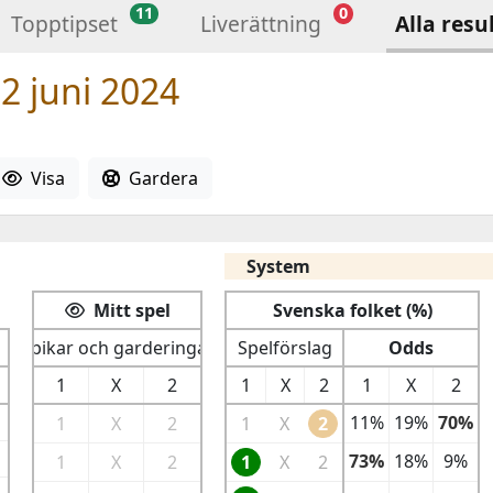
11
0
Topptipset
Liverättning
Alla resu
2 juni 2024
Visa
Gardera
System
Mitt spel
Svenska folket (%)
Spikar och garderingar
Spelförslag
Odds
1
X
2
1
X
2
1
X
2
11%
19%
70%
1
X
2
1
X
2
73%
18%
9%
1
X
2
1
X
2