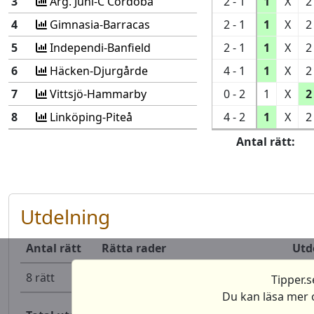
3
Arg. Juni-C Cordoba
2 - 1
1
X
2
4
Gimnasia-Barracas
2 - 1
1
X
2
5
Independi-Banfield
2 - 1
1
X
2
6
Häcken-Djurgårde
4 - 1
1
X
2
7
Vittsjö-Hammarby
0 - 2
1
X
2
8
Linköping-Piteå
4 - 2
1
X
2
Antal rätt:
Utdelning
Antal rätt
Rätta rader
Utd
8 rätt
827
Tipper.s
Du kan läsa mer 
157