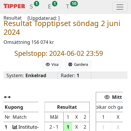
1
1
10
Tipper
S
E
T
Resultat
[Uppdaterad:
]
Resultat Topptipset söndag 2 juni
2024
Omsättning 156 074 kr
Spelstopp: 2024-06-02 23:59
Visa
Gardera
System:
Enkelrad
Rader:
1
Mitt spe
Kupong
Resultat
Spikar och garde
Nr
Match
Mål
1
X
2
1
X
1
Instituto-Gimnasia
2 - 1
1
X
2
1
X