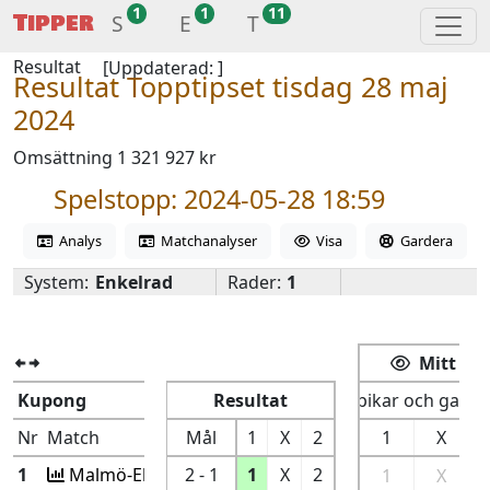
1
1
11
Tipper
S
E
T
Resultat
[Uppdaterad:
]
Resultat Topptipset tisdag 28 maj
2024
Omsättning 1 321 927 kr
Spelstopp: 2024-05-28 18:59
Analys
Matchanalyser
Visa
Gardera
System:
Enkelrad
Rader:
1
Mitt spe
Kupong
Resultat
Spikar och garde
Nr
Match
Mål
1
X
2
1
X
1
Malmö-Elfsborg
2 - 1
1
X
2
1
X