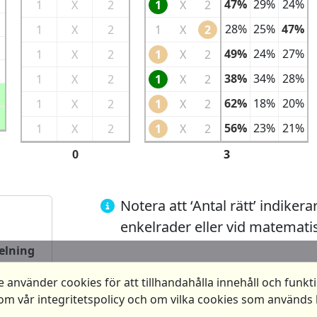
47%
29%
24%
1
X
2
1
X
2
28%
25%
47%
1
X
2
1
X
2
49%
24%
27%
1
X
2
1
X
2
38%
34%
28%
1
X
2
1
X
2
62%
18%
20%
1
X
2
1
X
2
56%
23%
21%
1
X
2
1
X
2
0
3
Notera att ‘Antal rätt’ indikera
enkelrader eller vid matemati
elning
 569 kr
e använder cookies för att tillhandahålla innehåll och funkti
om vår integritetspolicy och om vilka cookies som används
 658 kr