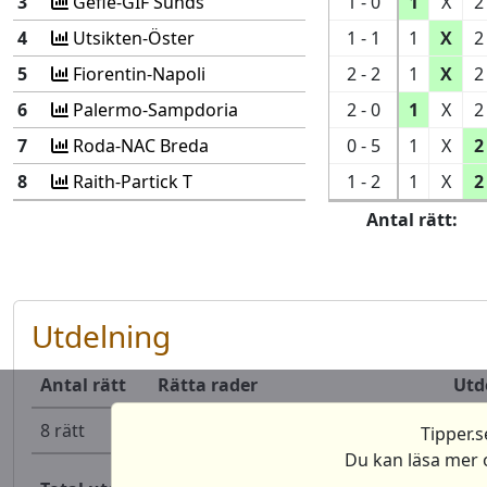
3
Gefle-GIF Sunds
1 - 0
1
X
2
4
Utsikten-Öster
1 - 1
1
X
2
5
Fiorentin-Napoli
2 - 2
1
X
2
6
Palermo-Sampdoria
2 - 0
1
X
2
7
Roda-NAC Breda
0 - 5
1
X
2
8
Raith-Partick T
1 - 2
1
X
2
Antal rätt:
Utdelning
Antal rätt
Rätta rader
Utd
8 rätt
82
10
Tipper.s
Du kan läsa mer 
866