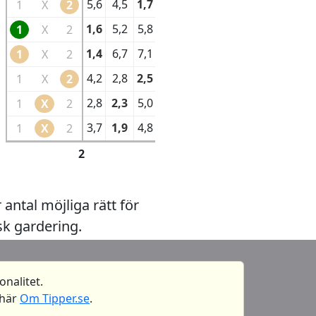
5,6
4,5
1,7
3,2
3,1
2,7
1
X
2
1
X
2
1,6
5,2
5,8
2,6
3,6
3,0
1
X
2
1
X
2
1,4
6,7
7,1
1,5
5,4
6,7
1
X
2
1
X
2
4,2
2,8
2,5
2,6
3,5
3,0
1
X
2
1
X
2
2,8
2,3
5,0
2,4
3,1
3,9
1
X
2
1
X
2
3,7
1,9
4,8
2,8
2,8
3,6
1
X
2
1
X
2
2
3
r antal möjliga rätt för
sk gardering.
onalitet.
 här
Om Tipper.se
.