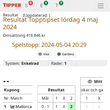
0
1
7
Tipper
S
E
T
Resultat
[Uppdaterad:
]
Resultat Topptipset lördag 4 maj
2024
Omsättning 416 846 kr
Spelstopp: 2024-05-04 20:29
Visa
Gardera
System:
Enkelrad
Rader:
1
Mitt spe
Kupong
Resultat
Spikar och garde
Nr
Match
Mål
1
X
2
1
X
1
Mallorca-At Madrid
0 - 1
1
X
2
1
X