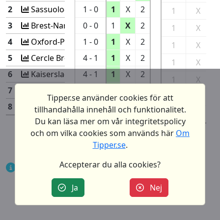
2
Sassuolo-Inter
1 - 0
1
X
2
1
X
3
Brest-Nantes
0 - 0
1
X
2
1
X
4
Oxford-Peterboro
1 - 0
1
X
2
1
X
5
Cercle Br-Genk
4 - 1
1
X
2
1
X
6
Kaisersla-Magdeburg
4 - 1
1
X
2
1
X
7
Cartagena-Alcorcon
1 - 0
1
X
2
1
X
Tipper.se använder cookies för att
8
Fluminens-A Mineiro
2 - 2
1
X
2
tillhandahålla innehåll och funktionalitet.
1
X
Du kan läsa mer om vår integritetspolicy
Antal rätt:
0
och om vilka cookies som används här
Om
Tipper.se
.
Accepterar du alla cookies?
Notera att ‘Antal rätt’ indikerar antal
möjliga rätt för enkelrader eller vid
Ja
Nej
matematisk gardering.