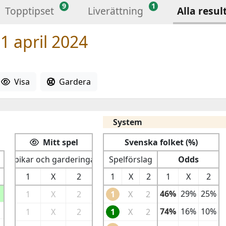
9
1
Topptipset
Liverättning
Alla resul
1 april 2024
Visa
Gardera
System
Mitt spel
Svenska folket (%)
Spikar och garderingar
Spelförslag
Odds
1
X
2
1
X
2
1
X
2
46%
29%
25%
1
X
2
1
X
2
74%
16%
10%
1
X
2
1
X
2