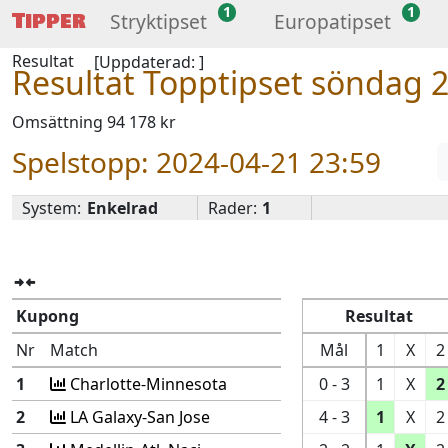
1
1
Tipper
Stryktipset
Europatipset
Resultat
[Uppdaterad:
]
Resultat Topptipset söndag 2
Omsättning 94 178 kr
Spelstopp: 2024-04-21 23:59
System:
Enkelrad
Rader:
1
Kupong
Resultat
Nr
Match
Mål
1
X
2
1
Charlotte-Minnesota
0 - 3
1
X
2
2
LA Galaxy-San Jose
4 - 3
1
X
2