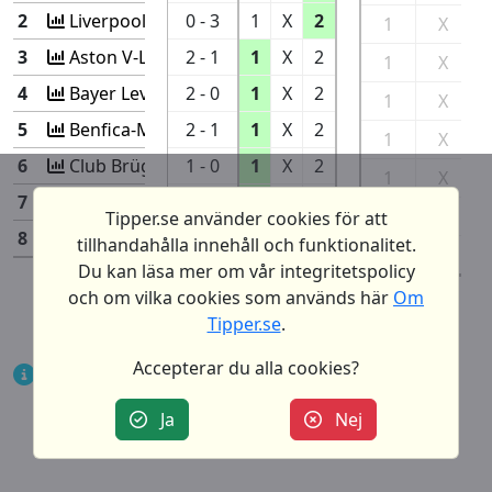
2
Liverpool-Atalanta
0 - 3
1
X
2
1
X
3
Aston V-Lille
2 - 1
1
X
2
1
X
4
Bayer Lev-West Ham
2 - 0
1
X
2
1
X
5
Benfica-Marseille
2 - 1
1
X
2
1
X
6
Club Brüg-PAOK
1 - 0
1
X
2
1
X
7
Fylde-Gateshead
2 - 0
1
X
2
1
X
Tipper.se använder cookies för att
8
Wealdston-Dorking
4 - 2
1
X
2
tillhandahålla innehåll och funktionalitet.
1
X
Du kan läsa mer om vår integritetspolicy
Antal rätt:
0
och om vilka cookies som används här
Om
Tipper.se
.
Accepterar du alla cookies?
Notera att ‘Antal rätt’ indikerar antal
möjliga rätt för enkelrader eller vid
Ja
Nej
matematisk gardering.