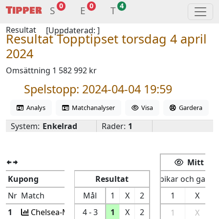
0
0
4
Tipper
S
E
T
Resultat
[Uppdaterad:
]
Resultat Topptipset torsdag 4 april
2024
Omsättning 1 582 992 kr
Spelstopp: 2024-04-04 19:59
Analys
Matchanalyser
Visa
Gardera
System:
Enkelrad
Rader:
1
Mitt spe
Kupong
Resultat
Spikar och garde
Nr
Match
Mål
1
X
2
1
X
1
Chelsea-Man Utd
4 - 3
1
X
2
1
X