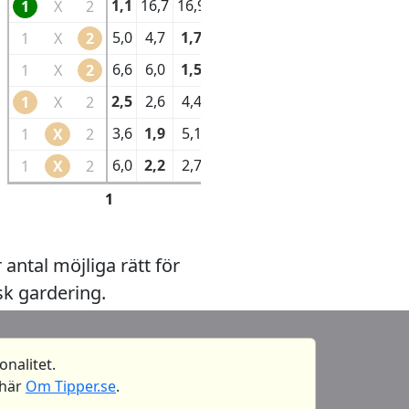
1,1
16,7
16,9
1,4
6,7
7,
1
X
2
1
X
2
5,0
4,7
1,7
2,0
3,6
4,
1
X
2
1
X
2
6,6
6,0
1,5
3,2
3,6
2,
1
X
2
1
X
2
2,5
2,6
4,4
2,8
2,9
3,
1
X
2
1
X
2
3,6
1,9
5,1
2,6
2,8
3,
1
X
2
1
X
2
6,0
2,2
2,7
4,5
3,0
2,
1
X
2
1
X
2
1
4
r antal möjliga rätt för
sk gardering.
onalitet.
 här
Om Tipper.se
.