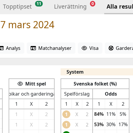
11
0
Topptipset
Liverättning
Alla resu
27 mars 2024
Analys
Matchanalyser
Visa
Garder
System
Mitt spel
Svenska folket (%)
Spikar och garderingar
Spelförslag
Odds
1
X
2
1
X
2
1
X
2
84%
11%
5%
1
X
2
1
X
2
53%
30%
17%
1
X
2
1
X
2