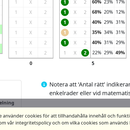
60%
23%
17%
1
X
2
1
X
2
68%
20%
12%
1
X
2
1
X
2
40%
29%
31%
1
X
2
1
X
2
35%
34%
31%
1
X
2
1
X
2
40%
31%
29%
1
X
2
1
X
2
22%
29%
49%
1
X
2
1
X
2
0
5
Notera att ‘Antal rätt’ indikera
enkelrader eller vid matemati
elning
 750 kr
e använder cookies för att tillhandahålla innehåll och funkti
om vår integritetspolicy och om vilka cookies som används
 750 kr