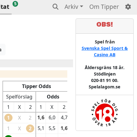
5
ltat
Arkiv
Om Tipper
OBS!
Spel från
Svenska Spel Sport &
a
Casino AB
Åldersgräns 18 år.
Stödlinjen
020-81 91 00.
Tipper Odds
Oddsmixen
Spelalagom.se
Spelförslag
Odds
Spelförslag
Odds
1
X
2
1
X
2
1
X
2
1
X
2
1,6
6,0
4,7
1,3
7,6
13
1
X
2
1
X
2
5,1
5,5
1,6
2,4
3,3
3,
1
X
2
1
X
2