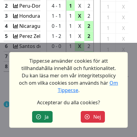
2
Peru-Dominikan
4 - 1
1
X
2
1
X
3
Honduras-El Salvad
1 - 1
1
X
2
1
X
4
Nicaragua-Kuba
0 - 1
1
X
2
1
X
5
Perez Zel-Sporting
1 - 2
1
X
2
1
X
6
Santos de-AD Guanac
0 - 0
1
X
2
1
X
7
Municipal-Liga Depo
0 - 4
1
X
2
1
X
Tipper.se använder cookies för att
8
Lyon-Benfica
4 - 1
1
X
2
tillhandahålla innehåll och funktionalitet.
1
X
Du kan läsa mer om vår integritetspolicy
Antal rätt:
0
och om vilka cookies som används här
Om
Tipper.se
.
Accepterar du alla cookies?
Notera att ‘Antal rätt’ indikerar antal
möjliga rätt för enkelrader eller vid
Ja
Nej
matematisk gardering.