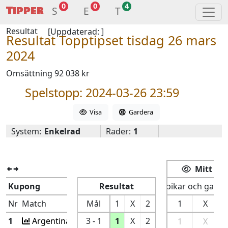
0
0
4
Tipper
S
E
T
Resultat
[Uppdaterad:
]
Resultat Topptipset tisdag 26 mars
2024
Omsättning 92 038 kr
Spelstopp: 2024-03-26 23:59
Visa
Gardera
System:
Enkelrad
Rader:
1
Mitt spe
Kupong
Resultat
Spikar och garde
Nr
Match
Mål
1
X
2
1
X
1
Argentina-Costa Ric
3 - 1
1
X
2
1
X