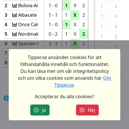
2
Bolivia-Andorra
1 - 0
1
X
2
1
X
3
Albacete -Ferrol
1 - 1
1
X
2
1
X
4
Once Cald-Alianza F
1 - 0
1
X
2
1
X
5
Nordmaked-Sverige
0 - 2
1
X
2
1
X
6
Spanien-Brasilien
3 - 3
1
X
2
1
X
7
England-Belgien
2 - 2
1
X
2
1
X
Tipper.se använder cookies för att
8
Tyskland-Nederländ
2 - 1
1
X
2
tillhandahålla innehåll och funktionalitet.
1
X
Du kan läsa mer om vår integritetspolicy
Antal rätt:
0
och om vilka cookies som används här
Om
Tipper.se
.
Accepterar du alla cookies?
Notera att ‘Antal rätt’ indikerar antal
möjliga rätt för enkelrader eller vid
Ja
Nej
matematisk gardering.