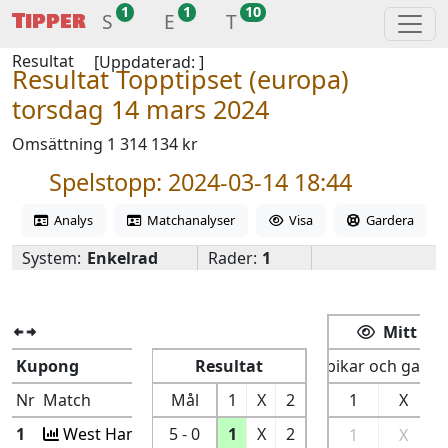
1
1
10
Tipper
S
E
T
Resultat
[Uppdaterad:
]
Resultat Topptipset (europa)
torsdag 14 mars 2024
Omsättning 1 314 134 kr
Spelstopp: 2024-03-14 18:44
Analys
Matchanalyser
Visa
Gardera
System:
Enkelrad
Rader:
1
Mitt spe
Kupong
Resultat
Spikar och garde
Nr
Match
Mål
1
X
2
1
X
1
West Ham-Freiburg
5 - 0
1
X
2
1
X