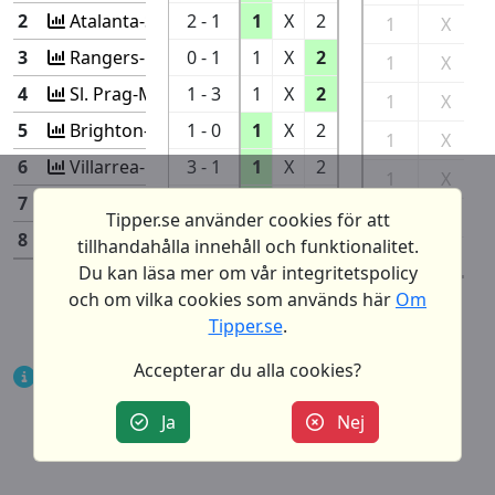
2
Atalanta-Sp Lissab
2 - 1
1
X
2
1
X
3
Rangers-Benfica
0 - 1
1
X
2
1
X
4
Sl. Prag-Milan
1 - 3
1
X
2
1
X
5
Brighton-Roma
1 - 0
1
X
2
1
X
6
Villarrea-Marseille
3 - 1
1
X
2
1
X
7
Bayer Lev-Qarabag
3 - 2
1
X
2
1
X
Tipper.se använder cookies för att
8
Aston V-Ajax
4 - 0
1
X
2
tillhandahålla innehåll och funktionalitet.
1
X
Du kan läsa mer om vår integritetspolicy
Antal rätt:
0
och om vilka cookies som används här
Om
Tipper.se
.
Accepterar du alla cookies?
Notera att ‘Antal rätt’ indikerar antal
möjliga rätt för enkelrader eller vid
Ja
Nej
matematisk gardering.