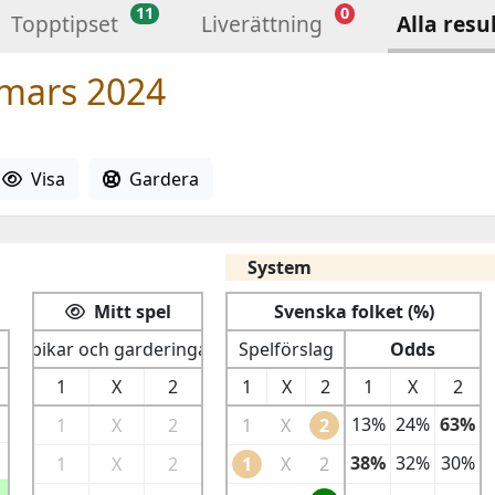
11
0
Topptipset
Liverättning
Alla resu
 mars 2024
Visa
Gardera
System
Mitt spel
Svenska folket (%)
Spikar och garderingar
Spelförslag
Odds
1
X
2
1
X
2
1
X
2
13%
24%
63%
1
X
2
1
X
2
38%
32%
30%
1
X
2
1
X
2