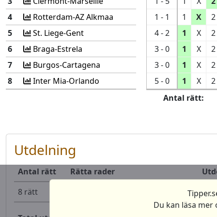
3
Clermont-Marseille
1 - 5
1
X
2
4
Rotterdam-AZ Alkmaa
1 - 1
1
X
2
5
St. Liege-Gent
4 - 2
1
X
2
6
Braga-Estrela
3 - 0
1
X
2
7
Burgos-Cartagena
3 - 0
1
X
2
8
Inter Mia-Orlando
5 - 0
1
X
2
Antal rätt:
Utdelning
Antal rätt
Rätta rader
Utd
8 rätt
528
Tipper.s
Du kan läsa mer 
357