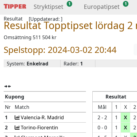
1
1
Tipper
Stryktipset
Europatipset
Resultat
[Uppdaterad:
]
Resultat Topptipset lördag 2
Omsättning 511 504 kr
Spelstopp: 2024-03-02 20:44
System:
Enkelrad
Rader:
1
Kupong
Resultat
Nr
Match
Mål
1
X
2
1
Valencia-R. Madrid
2 - 2
1
X
2
2
Torino-Fiorentin
0 - 0
1
X
2