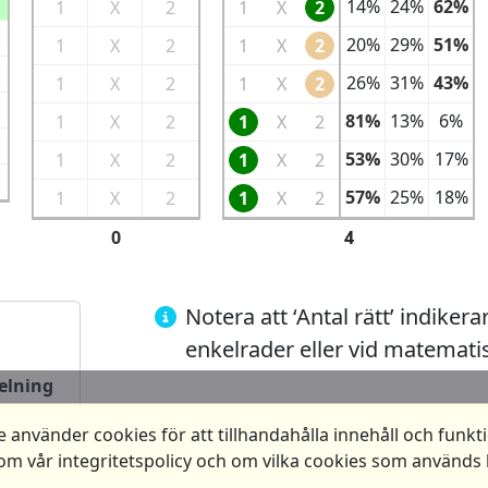
14%
24%
62%
1
X
2
1
X
2
20%
29%
51%
1
X
2
1
X
2
26%
31%
43%
1
X
2
1
X
2
81%
13%
6%
1
X
2
1
X
2
53%
30%
17%
1
X
2
1
X
2
57%
25%
18%
1
X
2
1
X
2
0
4
Notera att ‘Antal rätt’ indikera
enkelrader eller vid matemati
elning
678 kr
e använder cookies för att tillhandahålla innehåll och funkti
om vår integritetspolicy och om vilka cookies som används
 984 kr