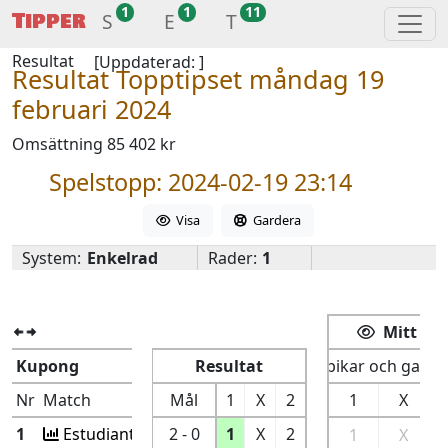
1
1
11
Tipper
S
E
T
Resultat
[Uppdaterad:
]
Resultat Topptipset måndag 19
februari 2024
Omsättning 85 402 kr
Spelstopp: 2024-02-19 23:14
Visa
Gardera
System:
Enkelrad
Rader:
1
Mitt spe
Kupong
Resultat
Spikar och garde
Nr
Match
Mål
1
X
2
1
X
1
Estudiant-Newell´s
2 - 0
1
X
2
1
X