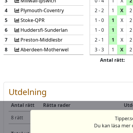
3
Millwall-Ipswich
0 - 4
1
X
2
4
Plymouth-Coventry
2 - 2
1
X
2
5
Stoke-QPR
1 - 0
1
X
2
6
Huddersfi-Sunderlan
1 - 0
1
X
2
7
Preston-Middlesbr
2 - 1
1
X
2
8
Aberdeen-Motherwel
3 - 3
1
X
2
Antal rätt:
Utdelning
Antal rätt
Rätta rader
Utd
8 rätt
199
6
Tipper.s
Du kan läsa mer 
1 221