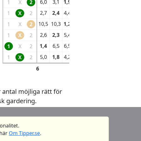
6,0
3,1
1,9
5,1
3,5
1,
1
X
2
1
X
2
2,7
2,4
4,4
3,0
3,4
2,
1
X
2
1
X
2
10,5
10,3
1,2
3,4
4,0
2,
1
X
2
1
X
2
2,6
2,3
5,4
3,1
2,9
2,
1
X
2
1
X
2
1,4
6,5
6,5
2,3
4,1
3,
1
X
2
1
X
2
5,0
1,8
4,2
2,5
2,7
4,
1
X
2
1
X
2
6
3
r antal möjliga rätt för
sk gardering.
onalitet.
 här
Om Tipper.se
.