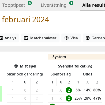
8
1
Topptipset
Liverättning
Alla resul
 februari 2024
Analys
Matchanalyser
Visa
Garder
System
Mitt spel
Svenska folket (%)
Spikar och garderingar
Spelförslag
Odds
1
X
2
1
X
2
1
X
2
6%
14%
80%
1
X
2
1
X
2
25%
28%
47%
1
X
2
1
X
2