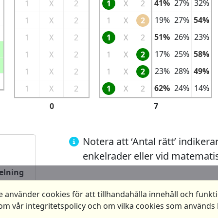
41%
27%
32%
1
X
2
1
X
2
19%
27%
54%
1
X
2
1
X
2
51%
26%
23%
1
X
2
1
X
2
17%
25%
58%
1
X
2
1
X
2
23%
28%
49%
1
X
2
1
X
2
62%
24%
14%
1
X
2
1
X
2
0
7
Notera att ‘Antal rätt’ indikera
enkelrader eller vid matemati
elning
393 kr
e använder cookies för att tillhandahålla innehåll och funkti
om vår integritetspolicy och om vilka cookies som används
 333 kr