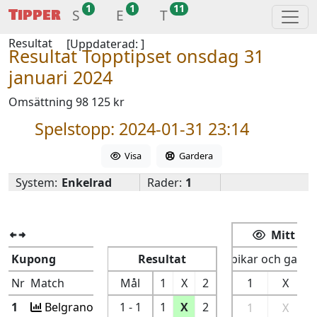
1
1
11
Tipper
S
E
T
Resultat
[Uppdaterad:
]
Resultat Topptipset onsdag 31
januari 2024
Omsättning 98 125 kr
Spelstopp: 2024-01-31 23:14
Visa
Gardera
System:
Enkelrad
Rader:
1
Mitt spe
Kupong
Resultat
Spikar och garde
Nr
Match
Mål
1
X
2
1
X
1
Belgrano-San Loren
1 - 1
1
X
2
1
X