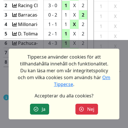
2
Racing Cl-Tigre
3 - 0
1
X
2
1
X
3
Barracas-River Pla
0 - 2
1
X
2
1
X
4
Millonari-Alianza F
1 - 1
1
X
2
1
X
5
D. Tolima-América C
2 - 1
1
X
2
1
X
6
Pachuca-Atlas
4 - 3
1
X
2
1
X
7
Pumas-Necaxa
2 - 2
1
X
2
1
X
Tipper.se använder cookies för att
8
Hyderabad-FC Goa
0 - 2
1
X
2
tillhandahålla innehåll och funktionalitet.
1
X
Du kan läsa mer om vår integritetspolicy
Antal rätt:
0
och om vilka cookies som används här
Om
Tipper.se
.
Accepterar du alla cookies?
Notera att ‘Antal rätt’ indikerar antal
möjliga rätt för enkelrader eller vid
Ja
Nej
matematisk gardering.