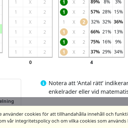
89%
8%
3%
1
X
2
1
X
2
57%
28%
15%
1
X
2
1
X
2
32%
32%
36%
1
X
2
1
X
2
66%
21%
13%
1
X
2
1
X
2
75%
16%
9%
1
X
2
1
X
2
37%
29%
34%
1
X
2
1
X
2
0
4
Notera att ‘Antal rätt’ indikera
enkelrader eller vid matemati
elning
 646 kr
e använder cookies för att tillhandahålla innehåll och funkti
om vår integritetspolicy och om vilka cookies som används
 096 kr