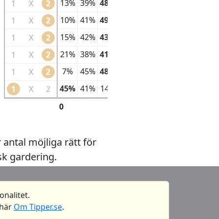
13%
39%
48%
1,55
3,69
1
X
2
1
X
2
10%
41%
49%
1,51
3,77
1
X
2
1
X
2
15%
42%
43%
1,68
3,90
1
X
2
1
X
2
21%
38%
41%
2,29
3,16
1
X
2
1
X
2
7%
45%
48%
1,33
5,65
1
X
2
1
X
2
45%
41%
14%
4,90
4,15
1
X
2
1
X
2
0
0
r antal möjliga rätt för
sk gardering.
onalitet.
 här
Om Tipper.se
.