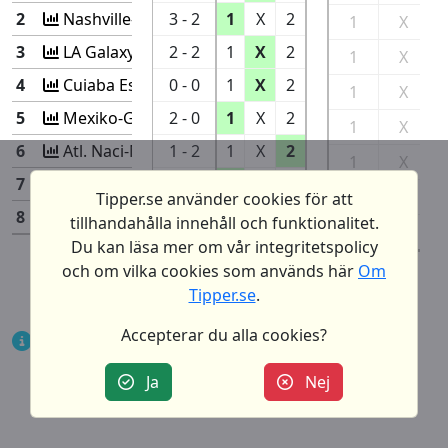
2
Nashville-New Engla
3 - 2
1
X
2
1
X
3
LA Galaxy-Salt Lake
2 - 2
1
X
2
1
X
4
Cuiaba Es-Cruzeiro
0 - 0
1
X
2
1
X
5
Mexiko-Ghana
2 - 0
1
X
2
1
X
6
Atl. Naci-Medellin
1 - 2
1
X
2
1
X
7
Millonari-CD Junior
1 - 0
1
X
2
1
X
Tipper.se använder cookies för att
8
Montevide-Cerro Lar
1 - 1
1
X
2
tillhandahålla innehåll och funktionalitet.
1
X
Du kan läsa mer om vår integritetspolicy
Antal rätt:
0
och om vilka cookies som används här
Om
Tipper.se
.
Accepterar du alla cookies?
Notera att ‘Antal rätt’ indikerar antal
möjliga rätt för enkelrader eller vid
Ja
Nej
matematisk gardering.