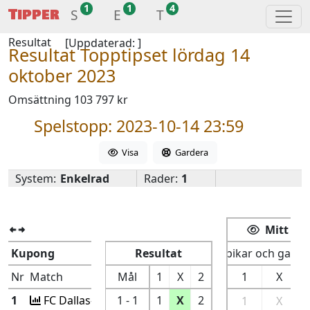
1
1
4
Tipper
S
E
T
Resultat
[Uppdaterad:
]
Resultat Topptipset lördag 14
oktober 2023
Omsättning 103 797 kr
Spelstopp: 2023-10-14 23:59
Visa
Gardera
System:
Enkelrad
Rader:
1
Mitt spe
Kupong
Resultat
Spikar och garde
Nr
Match
Mål
1
X
2
1
X
1
FC Dallas-Colorado
1 - 1
1
X
2
1
X