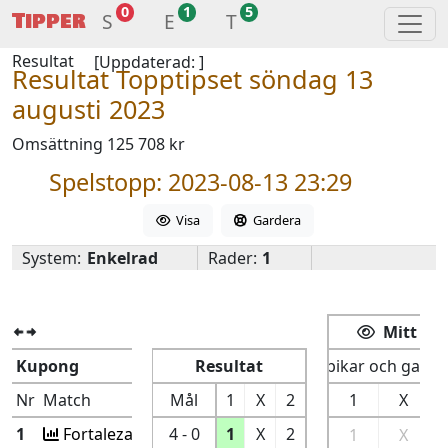
0
1
5
Tipper
S
E
T
Resultat
[Uppdaterad:
]
Resultat Topptipset söndag 13
augusti 2023
Omsättning 125 708 kr
Spelstopp: 2023-08-13 23:29
Visa
Gardera
System:
Enkelrad
Rader:
1
Mitt spe
Kupong
Resultat
Spikar och garde
Nr
Match
Mål
1
X
2
1
X
1
Fortaleza-Santos
4 - 0
1
X
2
1
X