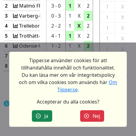
2
Malmö FF-Halmstad
3 - 0
1
X
2
1
X
3
Varberg-Mjällby
0 - 3
1
X
2
1
X
4
Trellebor-Örebro
2 - 2
1
X
2
1
X
5
Trollhätt-Ahlafors
4 - 1
1
X
2
1
X
6
Odense-Viborg
1 - 2
1
X
2
1
X
7
Pau FC-Bordeaux
3 - 0
1
X
2
1
X
Tipper.se använder cookies för att
8
Puszcza N-FKS Stal
1 - 0
1
X
2
tillhandahålla innehåll och funktionalitet.
1
X
Du kan läsa mer om vår integritetspolicy
Antal rätt:
0
och om vilka cookies som används här
Om
Tipper.se
.
Accepterar du alla cookies?
Notera att ‘Antal rätt’ indikerar antal
möjliga rätt för enkelrader eller vid
Ja
Nej
matematisk gardering.