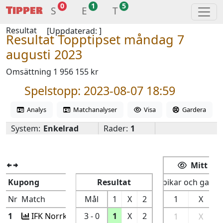
0
1
5
Tipper
S
E
T
Resultat
[Uppdaterad:
]
Resultat Topptipset måndag 7
augusti 2023
Omsättning 1 956 155 kr
Spelstopp: 2023-08-07 18:59
Analys
Matchanalyser
Visa
Gardera
System:
Enkelrad
Rader:
1
Mitt spe
Kupong
Resultat
Spikar och garde
Nr
Match
Mål
1
X
2
1
X
1
IFK Norrk-IFK Göteb
3 - 0
1
X
2
1
X