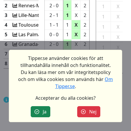
2
Rennes-Monaco
2 - 0
1
X
2
1
X
3
Lille-Nantes
2 - 1
1
X
2
1
X
4
Toulouse-Auxerre
1 - 1
1
X
2
1
X
5
Las Palma-Alavés
0 - 0
1
X
2
1
X
6
Granada-Leganes
2 - 0
1
X
2
1
X
7
Cagliari-Venezia
2 - 1
1
X
2
1
X
Tipper.se använder cookies för att
8
Sligo Rov-Derry C
1 - 0
1
X
2
tillhandahålla innehåll och funktionalitet.
1
X
Du kan läsa mer om vår integritetspolicy
Antal rätt:
0
och om vilka cookies som används här
Om
Tipper.se
.
Accepterar du alla cookies?
Notera att ‘Antal rätt’ indikerar antal
möjliga rätt för enkelrader eller vid
Ja
Nej
matematisk gardering.