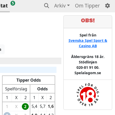
5
ltat
Arkiv
Om Tipper
OBS!
Spel från
Svenska Spel Sport &
Casino AB
a
Åldersgräns 18 år.
Stödlinjen
020-81 91 00.
Spelalagom.se
Tipper Odds
Oddsmixen
Spelförslag
Odds
Spelförslag
Odds
1
X
2
1
X
2
1
X
2
1
X
2
5,4
5,7
1,6
4,1
4,5
1,9
1
X
2
1
X
2