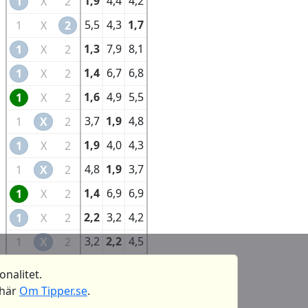
1,9
4,4
4,2
4,5
4,1
1,9
1
X
2
1
X
2
5,5
4,3
1,7
4,5
3,7
2,0
1
X
2
1
X
2
1,3
7,9
8,1
1,4
6,0
8,3
1
X
2
1
X
2
1,4
6,7
6,8
1,5
5,1
6,5
1
X
2
1
X
2
1,6
4,9
5,5
1,8
4,0
5,1
1
X
2
1
X
2
3,7
1,9
4,8
2,4
3,1
4,0
1
X
2
1
X
2
1,9
4,0
4,3
2,3
3,5
3,5
1
X
2
1
X
2
4,8
1,9
3,7
2,5
2,9
4,0
1
X
2
1
X
2
1,4
6,9
6,9
1,6
4,9
5,6
1
X
2
1
X
2
2,2
3,2
4,2
2,6
3,2
3,2
1
X
2
1
X
2
3,2
2,2
4,5
2,1
3,3
4,6
1
X
2
1
X
2
2,2
3,6
3,7
2,0
4,0
3,9
1
X
2
1
X
2
onalitet.
4
6
 här
Om Tipper.se
.