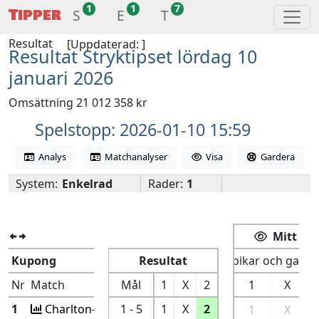
1
1
7
Tipper
S
E
T
Resultat
[Uppdaterad:
]
Resultat Stryktipset lördag 10
januari 2026
Omsättning 21 012 358 kr
Spelstopp: 2026-01-10 15:59
Analys
Matchanalyser
Visa
Gardera
System:
Enkelrad
Rader:
1
Mitt spe
Kupong
Resultat
Spikar och garde
Nr
Match
Mål
1
X
2
1
X
1
Charlton-Chelsea
1 - 5
1
X
2
1
X