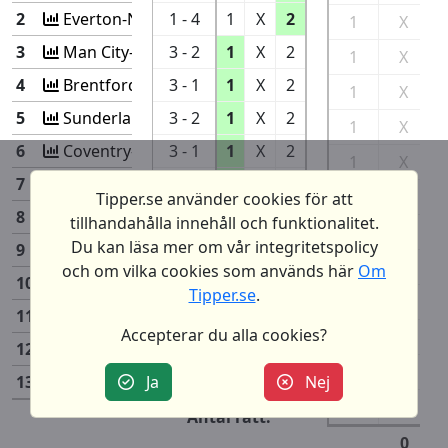
2
Everton-Newcastle
1 - 4
1
X
2
1
X
3
Man City-Leeds
3 - 2
1
X
2
1
X
4
Brentford-Burnley
3 - 1
1
X
2
1
X
5
Sunderlan-Bournemou
3 - 2
1
X
2
1
X
6
Coventry-Charlton
3 - 1
1
X
2
1
X
7
Millwall-Southampt
3 - 2
1
X
2
1
X
Tipper.se använder cookies för att
8
Middlesbr-Derby
2 - 1
1
X
2
tillhandahålla innehåll och funktionalitet.
1
X
Du kan läsa mer om vår integritetspolicy
9
Norwich-QPR
3 - 1
1
X
2
1
X
och om vilka cookies som används här
Om
10
Sheff W-Preston
2 - 3
1
X
2
Tipper.se
.
1
X
11
West Brom-Swansea
3 - 2
1
X
2
Accepterar du alla cookies?
1
X
12
Wrexham-Blackburn
1 - 1
1
X
2
1
X
13
Luton-Bolton
1 - 1
1
X
2
Ja
Nej
1
X
Antal rätt:
0