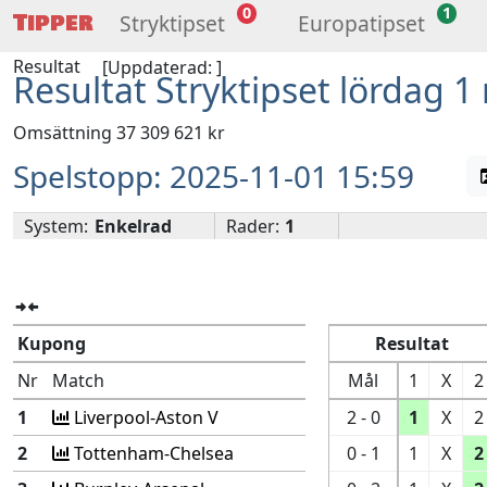
0
1
Tipper
Stryktipset
Europatipset
Resultat
[Uppdaterad:
]
Resultat Stryktipset lördag 
Omsättning 37 309 621 kr
Spelstopp: 2025-11-01 15:59
System:
Enkelrad
Rader:
1
Kupong
Resultat
Nr
Match
Mål
1
X
2
1
Liverpool-Aston V
2 - 0
1
X
2
2
Tottenham-Chelsea
0 - 1
1
X
2