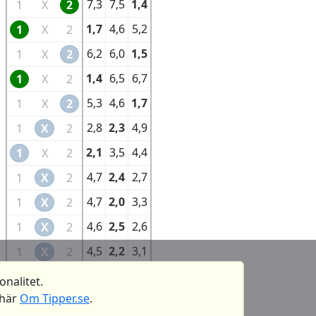
7,3
7,5
1,4
13,6
7,5
1,3
1
X
2
1
X
2
1,7
4,6
5,2
1,8
4,2
4,8
1
X
2
1
X
2
6,2
6,0
1,5
4,8
4,4
1,8
1
X
2
1
X
2
1,4
6,5
6,7
1,6
4,8
5,8
1
X
2
1
X
2
5,3
4,6
1,7
2,6
3,5
3,0
1
X
2
1
X
2
2,8
2,3
4,9
1,9
3,5
5,8
1
X
2
1
X
2
2,1
3,5
4,4
2,1
3,5
4,3
1
X
2
1
X
2
4,7
2,4
2,7
4,0
3,4
2,2
1
X
2
1
X
2
4,7
2,0
3,3
2,3
3,1
4,1
1
X
2
1
X
2
4,6
2,5
2,6
3,0
3,0
3,0
1
X
2
1
X
2
4,5
2,2
3,1
3,2
3,0
2,8
1
X
2
1
X
2
4
8
onalitet.
 här
Om Tipper.se
.