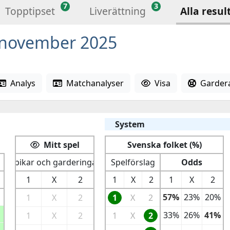
7
3
Topptipset
Liverättning
Alla resul
1 november 2025
Analys
Matchanalyser
Visa
Garder
System
Mitt spel
Svenska folket (%)
Spikar och garderingar
Spelförslag
Odds
1
X
2
1
X
2
1
X
2
57%
23%
20%
1
X
2
1
X
2
33%
26%
41%
1
X
2
1
X
2