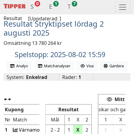
0
1
7
Tipper
S
E
T
Resultat
[Uppdaterad:
]
Resultat Stryktipset lördag 2
augusti 2025
Omsättning 13 780 264 kr
Spelstopp: 2025-08-02 15:59
Analys
Matchanalyser
Visa
Gardera
System:
Enkelrad
Rader:
1
Mitt spe
Kupong
Resultat
Spikar och garde
Nr
Match
Mål
1
X
2
1
X
1
Värnamo-GAIS
2 - 2
1
X
2
1
X