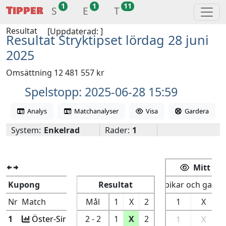
1
1
11
Tipper
S
E
T
Resultat
[Uppdaterad:
]
Resultat Stryktipset lördag 28 juni
2025
Omsättning 12 481 557 kr
Spelstopp: 2025-06-28 15:59
Analys
Matchanalyser
Visa
Gardera
System:
Enkelrad
Rader:
1
Mitt spe
Kupong
Resultat
Spikar och garde
Nr
Match
Mål
1
X
2
1
X
1
Öster-Sirius
2 - 2
1
X
2
1
X