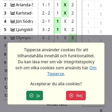
2
Arlanda-Stockholm
1 - 1
1
X
2
1
X
3
Karlstad-Gefle
2 - 2
1
X
2
1
X
4
Jön Södra-Trollhätt
2 - 1
1
X
2
1
X
5
Ljungskil-Ängelholm
3 - 2
1
X
2
1
X
6
Olympic-Skövde
0 - 2
1
X
2
1
X
7
Oskarsham-Eskilsmin
0 - 0
1
X
2
1
X
Tipper.se använder cookies för att
8
Rosenborg-Viking
1 - 1
1
X
2
tillhandahålla innehåll och funktionalitet.
1
X
Du kan läsa mer om vår integritetspolicy
9
Lilleströ-Sogndal
0 - 0
1
X
2
1
X
och om vilka cookies som används här
Om
10
Odds-IK Start
2 - 2
1
X
2
Tipper.se
.
1
X
11
Stabæk-Ranheim
1 - 2
1
X
2
Accepterar du alla cookies?
1
X
12
Haka-Ilves
0 - 4
1
X
2
1
X
13
Kotka-FF Jaro
3 - 2
1
X
2
Ja
Nej
1
X
Antal rätt:
0