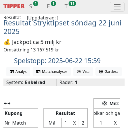
1
1
11
Tipper
S
E
T
Resultat
[Uppdaterad:
]
Resultat Stryktipset söndag 22 juni
2025
💰
Jackpot ca 5 milj kr
Omsättning 13 167 519 kr
Spelstopp: 2025-06-22 15:59
Analys
Matchanalyser
Visa
Gardera
System:
Enkelrad
Rader:
1
Mitt spe
Kupong
Resultat
Spikar och garde
Nr
Match
Mål
1
X
2
1
X