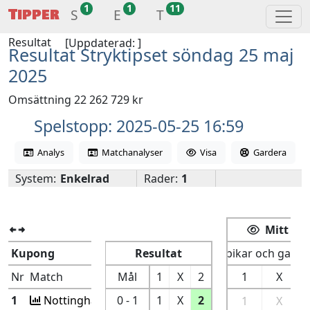
1
1
11
Tipper
S
E
T
Resultat
[Uppdaterad:
]
Resultat Stryktipset söndag 25 maj
2025
Omsättning 22 262 729 kr
Spelstopp: 2025-05-25 16:59
Analys
Matchanalyser
Visa
Gardera
System:
Enkelrad
Rader:
1
Mitt spe
Kupong
Resultat
Spikar och garde
Nr
Match
Mål
1
X
2
1
X
1
Nottingha-Chelsea
0 - 1
1
X
2
1
X