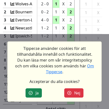
1
Wolves-Aston V
2 - 0
1
X
2
1
X
2
Bournemou-Liverpool
0 - 2
1
X
2
1
X
3
Everton-Leicester
4 - 0
1
X
2
1
X
4
Newcastle-Fulham
1 - 2
1
X
2
1
X
5
Ipswich-Southampt
1 - 2
1
X
2
1
X
6
Derby-Sheff U
0 - 1
1
X
2
1
X
Tipper.se använder cookies för att
7
Hull-Stoke
1 - 2
1
X
2
tillhandahålla innehåll och funktionalitet.
1
X
8
Millwall-QPR
2 - 1
1
X
2
Du kan läsa mer om vår integritetspolicy
1
X
och om vilka cookies som används här
Om
9
Leeds-Cardiff
7 - 0
1
X
2
Tipper.se
.
1
X
10
Portsmout-Burnley
0 - 0
1
X
2
1
X
Accepterar du alla cookies?
11
Sheff W-Luton
1 - 1
1
X
2
1
X
12
Swansea-Coventry
0 - 2
1
X
2
Ja
Nej
1
X
13
Leyton Or-Stockport
0 - 1
1
X
2
1
X
Antal rätt: