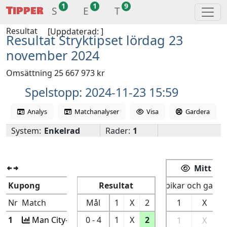
1
1
9
Tipper
S
E
T
Resultat
[Uppdaterad:
]
Resultat Stryktipset lördag 23
november 2024
Omsättning 25 667 973 kr
Spelstopp: 2024-11-23 15:59
Analys
Matchanalyser
Visa
Gardera
System:
Enkelrad
Rader:
1
Mitt spe
Kupong
Resultat
Spikar och garde
Nr
Match
Mål
1
X
2
1
X
1
Man City-Tottenham
0 - 4
1
X
2
1
X