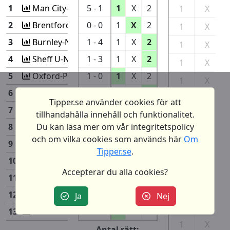
1
Man City-Wolves
5 - 1
1
X
2
1
X
2
Brentford-Fulham
0 - 0
1
X
2
1
X
3
Burnley-Newcastle
1 - 4
1
X
2
1
X
4
Sheff U-Nottingha
1 - 3
1
X
2
1
X
5
Oxford-Peterboro
1 - 0
1
X
2
1
X
6
Sirius-Häcken
0 - 3
1
X
2
1
X
Tipper.se använder cookies för att
7
Monza-Lazio
2 - 2
1
X
2
tillhandahålla innehåll och funktionalitet.
1
X
8
Girona-Barcelona
4 - 2
1
X
2
Du kan läsa mer om vår integritetspolicy
1
X
och om vilka cookies som används här
Om
9
Mallorca-At Madrid
0 - 1
1
X
2
Tipper.se
.
1
X
10
Metz-Rennes
2 - 3
1
X
2
1
X
Accepterar du alla cookies?
11
Brest-Nantes
0 - 0
1
X
2
1
X
12
Köln-Freiburg
0 - 0
1
X
2
Ja
Nej
1
X
13
Brann-Rosenborg
3 - 0
1
X
2
1
X
Antal rätt: