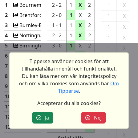
1
Bournemou-Man Utd
2 - 2
1
X
2
1
X
2
Brentford-Sheff U
2 - 0
1
X
2
1
X
3
Burnley-Brighton
1 - 1
1
X
2
1
X
4
Nottingha-Wolves
2 - 2
1
X
2
1
X
5
Birmingha-Coventry
3 - 0
1
X
2
1
X
6
Bristol C-Huddersfi
1 - 1
1
X
2
1
X
Tipper.se använder cookies för att
7
Hull-QPR
3 - 0
1
X
2
tillhandahålla innehåll och funktionalitet.
1
X
8
Ipswich-Middlesbr
1 - 1
1
X
2
Du kan läsa mer om vår integritetspolicy
1
X
och om vilka cookies som används här
Om
9
Millwall-Cardiff
3 - 1
1
X
2
Tipper.se
.
1
X
10
Preston-Norwich
0 - 1
1
X
2
1
X
Accepterar du alla cookies?
11
Sheff W-Stoke
1 - 1
1
X
2
1
X
12
Southampt-Watford
3 - 2
1
X
2
Ja
Nej
1
X
13
West Brom-Sunderlan
0 - 1
1
X
2
1
X
Antal rätt: