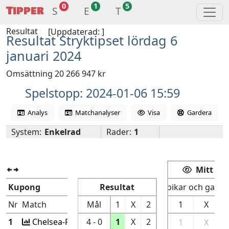
0
1
5
Tipper
S
E
T
Resultat
[Uppdaterad:
]
Resultat Stryktipset lördag 6
januari 2024
Omsättning 20 266 947 kr
Spelstopp: 2024-01-06 15:59
Analys
Matchanalyser
Visa
Gardera
System:
Enkelrad
Rader:
1
Mitt spe
Kupong
Resultat
Spikar och garde
Nr
Match
Mål
1
X
2
1
X
1
Chelsea-Preston
4 - 0
1
X
2
1
X