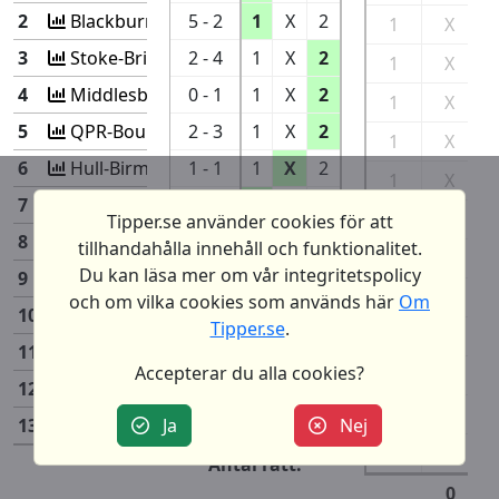
2
Blackburn-Cambridge
5 - 2
1
X
2
1
X
3
Stoke-Brighton
2 - 4
1
X
2
1
X
4
Middlesbr-Aston V
0 - 1
1
X
2
1
X
5
QPR-Bournemou
2 - 3
1
X
2
1
X
6
Hull-Birmingha
1 - 1
1
X
2
1
X
7
Sheff W-Cardiff
4 - 0
1
X
2
1
X
Tipper.se använder cookies för att
8
Norwich-Bristol R
1 - 1
1
X
2
tillhandahålla innehåll och funktionalitet.
1
X
Du kan läsa mer om vår integritetspolicy
9
Southampt-Walsall
4 - 0
1
X
2
1
X
och om vilka cookies som används här
Om
10
Swansea-Morecambe
2 - 0
1
X
2
Tipper.se
.
1
X
11
Newport-Eastleigh
1 - 1
1
X
2
Accepterar du alla cookies?
1
X
12
Gillingha-Sheff U
0 - 4
1
X
2
1
X
13
Watford-Chesterfi
2 - 1
1
X
2
Ja
Nej
1
X
Antal rätt:
0