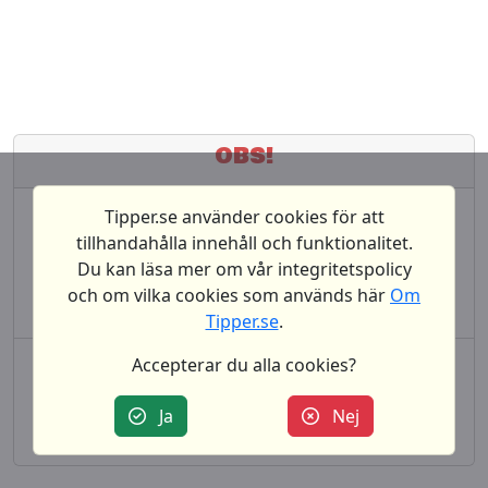
OBS!
Tipper.se använder cookies för att
Spel från
Svenska Spel Sport & Casino AB
tillhandahålla innehåll och funktionalitet.
Du kan läsa mer om vår integritetspolicy
Åldersgräns 18 år. Stödlinjen
och om vilka cookies som används här
Om
020-81 91 00. Spelalagom.se
Tipper.se
.
Accepterar du alla cookies?
Ja
Nej