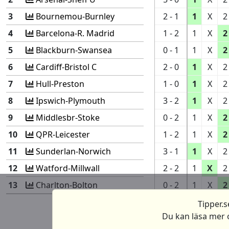
3
Bournemou-Burnley
2 - 1
1
X
2
4
Barcelona-R. Madrid
1 - 2
1
X
2
5
Blackburn-Swansea
0 - 1
1
X
2
6
Cardiff-Bristol C
2 - 0
1
X
2
7
Hull-Preston
1 - 0
1
X
2
8
Ipswich-Plymouth
3 - 2
1
X
2
9
Middlesbr-Stoke
0 - 2
1
X
2
10
QPR-Leicester
1 - 2
1
X
2
11
Sunderlan-Norwich
3 - 1
1
X
2
12
Watford-Millwall
2 - 2
1
X
2
13
Charlton-Bolton
0 - 2
1
X
2
Antal rätt:
Tipper.s
Du kan läsa mer 