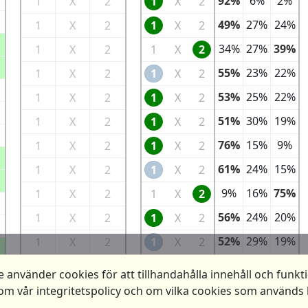
92%
6%
2%
1
X
2
1
X
2
49%
27%
24%
1
X
2
1
X
2
34%
27%
39%
1
X
2
1
X
2
55%
23%
22%
1
X
2
1
X
2
53%
25%
22%
1
X
2
1
X
2
51%
30%
19%
1
X
2
1
X
2
76%
15%
9%
1
X
2
1
X
2
61%
24%
15%
1
X
2
1
X
2
9%
16%
75%
1
X
2
1
X
2
56%
24%
20%
1
X
2
1
X
2
52%
29%
19%
1
X
2
1
X
2
39%
29%
32%
1
X
2
1
X
2
e använder cookies för att tillhandahålla innehåll och funkti
0
8
om vår integritetspolicy och om vilka cookies som används