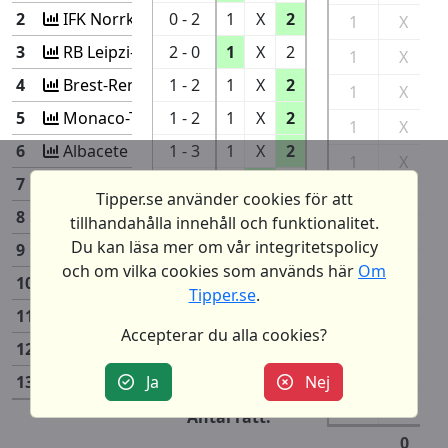
2
IFK Norrk-Brommapoj
0 - 2
1
X
2
1
X
3
RB Leipzi-E. Frankf
2 - 0
1
X
2
1
X
4
Brest-Rennes
1 - 2
1
X
2
1
X
5
Monaco-Toulouse
1 - 2
1
X
2
1
X
6
Albacete -Levante
1 - 3
1
X
2
1
X
7
SD Eibar-Alavé
1 - 1
1
X
2
1
X
Tipper.se använder cookies för att
8
Parma-Cagliari
0 - 0
1
X
2
tillhandahålla innehåll och funktionalitet.
1
X
Du kan läsa mer om vår integritetspolicy
9
Hamm. TFF-FC Stockh
0 - 1
1
X
2
1
X
och om vilka cookies som används här
Om
10
Vasalund-Motala
3 - 0
1
X
2
Tipper.se
.
1
X
11
Ariana FC-Ahlafors
2 - 0
1
X
2
Accepterar du alla cookies?
1
X
12
Åtvidabe-Norrby
3 - 1
1
X
2
1
X
13
Barcelona-VfL Wolfs
3 - 2
1
X
2
Ja
Nej
1
X
Antal rätt:
0