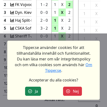
2
FK Vojvod-Ferencvar
1 - 2
1
X
2
1
X
3
Dyn. Kiev-FC Univer
0 - 0
1
X
2
1
X
4
Haj Split-MSK Zilin
2 - 0
1
X
2
1
X
5
CSKA Sofi-Derry
3 - 2
1
X
2
1
X
6
Sheriff T-Aluminij
0 - 0
1
X
2
1
X
7
FK Saraje-Inter Åbo
1 - 1
1
X
2
1
X
Tipper.se använder cookies för att
8
Bohemians-St Joseph
2 - 0
1
X
2
tillhandahålla innehåll och funktionalitet.
1
X
Du kan läsa mer om vår integritetspolicy
9
Stjarnan-Víkingur
3 - 1
1
X
2
1
X
och om vilka cookies som används här
Om
10
Glentoran-Rigas Fut
1 - 2
1
X
2
Tipper.se
.
1
X
11
Marsaxlok-FC Pyunik
0 - 3
1
X
2
Accepterar du alla cookies?
1
X
12
OFK Petro-Zalgiris
1 - 3
1
X
2
1
X
13
FK Velez -FC Milsam
1 - 1
1
X
2
Ja
Nej
1
X
Antal rätt:
0