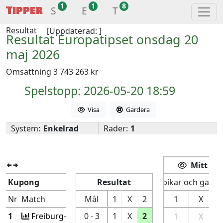
1
1
8
Tipper
S
E
T
Resultat
[Uppdaterad:
]
Resultat Europatipset onsdag 20
maj 2026
Omsättning 3 743 263 kr
Spelstopp: 2026-05-20 18:59
Visa
Gardera
System:
Enkelrad
Rader:
1
Mitt spe
Kupong
Resultat
Spikar och garde
Nr
Match
Mål
1
X
2
1
X
1
Freiburg-Aston V
0 - 3
1
X
2
1
X