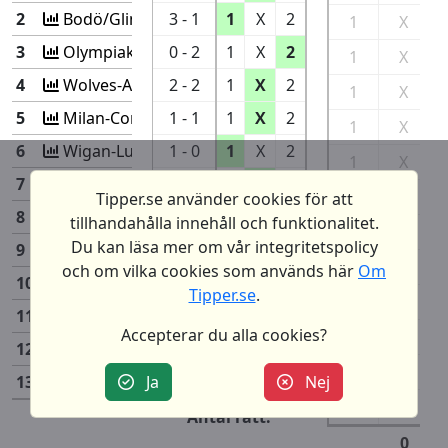
2
Bodö/Glim-Inter
3 - 1
1
X
2
1
X
3
Olympiako-Bayer Lev
0 - 2
1
X
2
1
X
4
Wolves-Arsenal
2 - 2
1
X
2
1
X
5
Milan-Como
1 - 1
1
X
2
1
X
6
Wigan-Luton
1 - 0
1
X
2
1
X
7
Grimsby-Walsall
2 - 2
1
X
2
1
X
Tipper.se använder cookies för att
8
Aberdeen-Motherwel
2 - 0
1
X
2
tillhandahålla innehåll och funktionalitet.
1
X
Du kan läsa mer om vår integritetspolicy
9
Brann-Bologna
0 - 1
1
X
2
1
X
och om vilka cookies som används här
Om
10
Fenerbahç-Nottingha
0 - 3
1
X
2
Tipper.se
.
1
X
11
PAOK-Celta Vig
1 - 2
1
X
2
Accepterar du alla cookies?
1
X
12
D. Zagreb-Genk
1 - 3
1
X
2
1
X
13
Celtic-Stuttgart
1 - 4
1
X
2
Ja
Nej
1
X
Antal rätt:
0