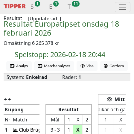
1
1
11
Tipper
S
E
T
Resultat
[Uppdaterad:
]
Resultat Europatipset onsdag 18
februari 2026
Omsättning 6 265 378 kr
Spelstopp: 2026-02-18 20:44
Analys
Matchanalyser
Visa
Gardera
System:
Enkelrad
Rader:
1
Mitt spe
Kupong
Resultat
Spikar och garde
Nr
Match
Mål
1
X
2
1
X
1
Club Brüg-At Madrid
3 - 3
1
X
2
1
X