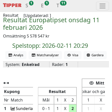
1
1
11
Tipper
S
E
T
Resultat
[Uppdaterad:
]
Resultat Europatipset onsdag 11
februari 2026
Omsättning 5 578 547 kr
Spelstopp: 2026-02-11 20:29
Analys
Matchanalyser
Visa
Gardera
System:
Enkelrad
Rader:
1
Mitt spe
Kupong
Resultat
Spikar och garde
Nr
Match
Mål
1
X
2
1
X
1
Sunderlan-Liverpool
0 - 1
1
X
2
1
X