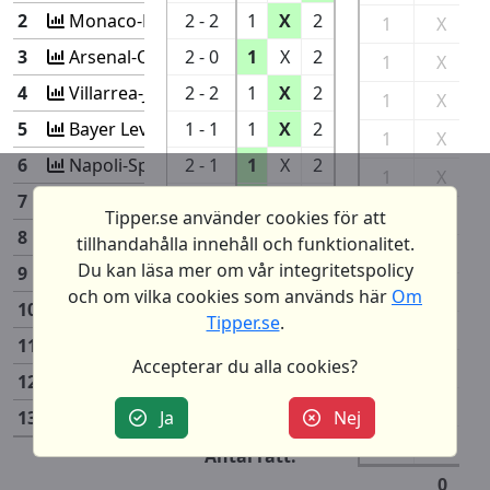
2
Monaco-Man City
2 - 2
1
X
2
1
X
3
Arsenal-Olympiako
2 - 0
1
X
2
1
X
4
Villarrea-Juventus
2 - 2
1
X
2
1
X
5
Bayer Lev-PSV Eindh
1 - 1
1
X
2
1
X
6
Napoli-Sp Lissab
2 - 1
1
X
2
1
X
7
Dortmund-At Bilbao
4 - 1
1
X
2
1
X
Tipper.se använder cookies för att
8
QPR-Oxford
0 - 0
1
X
2
tillhandahålla innehåll och funktionalitet.
1
X
Du kan läsa mer om vår integritetspolicy
9
Millwall-Coventry
0 - 4
1
X
2
1
X
och om vilka cookies som används här
Om
10
Norwich-West Brom
0 - 1
1
X
2
Tipper.se
.
1
X
11
Portsmout-Watford
2 - 2
1
X
2
Accepterar du alla cookies?
1
X
12
Vik Plzen-Malmö
3 - 0
1
X
2
1
X
13
Shelbourn-Häcken
0 - 0
1
X
2
Ja
Nej
1
X
Antal rätt:
0