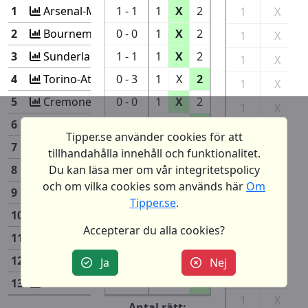
1
Arsenal-Man City
1 - 1
1
X
2
1
X
2
Bournemou-Newcastle
0 - 0
1
X
2
1
X
3
Sunderlan-Aston V
1 - 1
1
X
2
1
X
4
Torino-Atalanta
0 - 3
1
X
2
1
X
5
Cremonese-Parma
0 - 0
1
X
2
1
X
6
Fiorentin-Como
1 - 2
1
X
2
1
X
Tipper.se använder cookies för att
7
Mallorca-At Madrid
1 - 1
1
X
2
tillhandahålla innehåll och funktionalitet.
1
X
8
Elche-R. Oviedo
1 - 0
1
X
2
Du kan läsa mer om vår integritetspolicy
1
X
och om vilka cookies som används här
Om
9
Marseille-Paris SG
1 - 0
1
X
2
Tipper.se
.
1
X
10
Auxerre-Toulouse
1 - 0
1
X
2
1
X
Accepterar du alla cookies?
11
Bayer Lev-Mönchengl
1 - 1
1
X
2
1
X
12
AZ Alkmaa-Feyenoord
3 - 3
1
X
2
Ja
Nej
1
X
13
Sirius-Degerfors
1 - 3
1
X
2
1
X
Antal rätt: