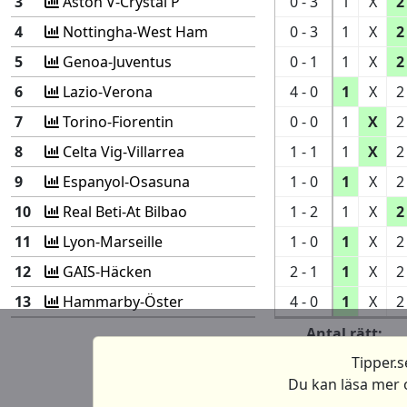
3
Aston V-Crystal P
0 - 3
1
X
2
4
Nottingha-West Ham
0 - 3
1
X
2
5
Genoa-Juventus
0 - 1
1
X
2
6
Lazio-Verona
4 - 0
1
X
2
7
Torino-Fiorentin
0 - 0
1
X
2
8
Celta Vig-Villarrea
1 - 1
1
X
2
9
Espanyol-Osasuna
1 - 0
1
X
2
10
Real Beti-At Bilbao
1 - 2
1
X
2
11
Lyon-Marseille
1 - 0
1
X
2
12
GAIS-Häcken
2 - 1
1
X
2
13
Hammarby-Öster
4 - 0
1
X
2
Antal rätt:
Tipper.s
Du kan läsa mer 