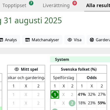
7
0
Topptipset
Liverättning
Alla resul
g 31 augusti 2025
Analys
Matchanalyser
Visa
Garder
System
Mitt spel
Svenska folket (%)
Spikar och garderingar
Spelförslag
Odds
1
X
2
1
X
2
1
X
2
41%
32%
27%
1
X
2
1
X
2
18%
23%
59%
1
X
2
1
X
2