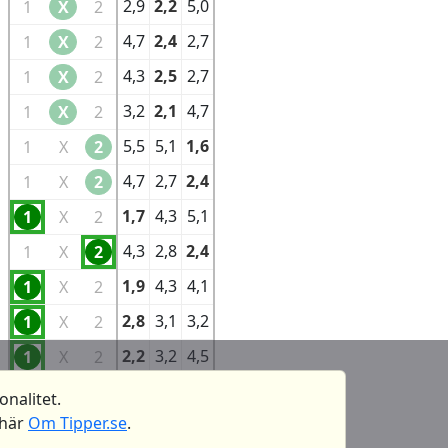
2,9
2,2
5,0
2,1
3,2
4,7
1
X
2
1
X
2
4,7
2,4
2,7
2,1
3,4
4,4
1
X
2
1
X
2
4,3
2,5
2,7
5,9
3,2
1,9
1
X
2
1
X
2
3,2
2,1
4,7
1,8
3,4
7,0
1
X
2
1
X
2
5,5
5,1
1,6
4,3
3,7
2,0
1
X
2
1
X
2
4,7
2,7
2,4
3,5
3,5
2,3
1
X
2
1
X
2
1,7
4,3
5,1
2,1
3,5
4,2
1
X
2
1
X
2
4,3
2,8
2,4
3,8
3,1
2,4
1
X
2
1
X
2
1,9
4,3
4,1
2,5
4,0
2,8
1
X
2
1
X
2
2,8
3,1
3,2
2,0
4,0
4,0
1
X
2
1
X
2
2,2
3,2
4,5
1,4
5,2
11,7
1
X
2
1
X
2
6
8
onalitet.
 här
Om Tipper.se
.