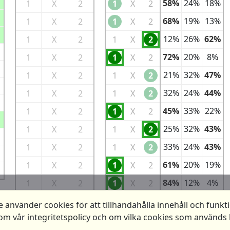
58%
24%
18%
1
X
2
1
X
2
68%
19%
13%
1
X
2
1
X
2
12%
26%
62%
1
X
2
1
X
2
72%
20%
8%
1
X
2
1
X
2
21%
32%
47%
1
X
2
1
X
2
32%
24%
44%
1
X
2
1
X
2
45%
33%
22%
1
X
2
1
X
2
25%
32%
43%
1
X
2
1
X
2
33%
24%
43%
1
X
2
1
X
2
61%
20%
19%
1
X
2
1
X
2
84%
12%
4%
1
X
2
1
X
2
0
7
e använder cookies för att tillhandahålla innehåll och funkti
om vår integritetspolicy och om vilka cookies som används